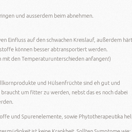
 bringen und ausserdem beim abnehmen.
en Einfluss auf den schwachen Kreislauf, außerdem här
toffe können besser abtransportiert werden.
m mit den Temperaturunterschieden anfangen!)
ollkornprodukte und Hülsenfrüchte sind eh gut und
braucht um fitter zu werden, nebst das es noch dabei
erden.
offe und Spurenelemente, sowie Phytotherapeutika hel
hresmüdigkeit ist keine Krankheit. Sollten Symptome wie: