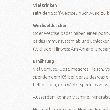
Viel trinken
Hilft den Stoffwechsel in Schwung zu
Wechselduschen
Oder Wechselbäder haben einen positiv
es das Immunsystem ab und Schlackens
(Wichtiger Hinweis: Am Anfang langsa
Ernährung
Viel Gemüse, Obst, mageres Fleisch, V
spenden dem Körper genau das was er 
helfen kann, den Winterspeck los zu w
Ausserdem können Vitamine, Mineralst
Hier noch ein wichtiger Hinweis: Frühja