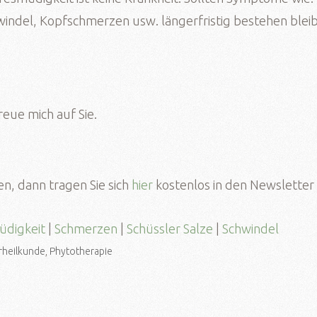
indel, Kopfschmerzen usw. längerfristig bestehen blei
reue mich auf Sie.
en, dann tragen Sie sich
hier
kostenlos in den Newsletter 
üdigkeit
|
Schmerzen
|
Schüssler Salze
|
Schwindel
rheilkunde
,
Phytotherapie