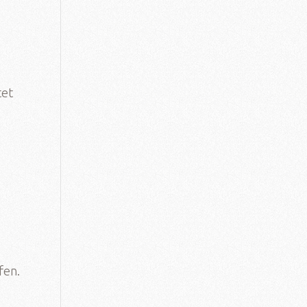
tet
fen.