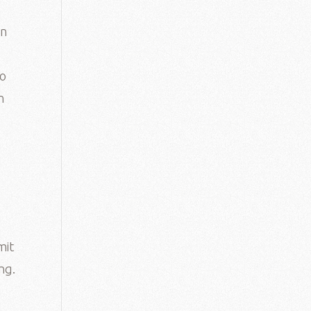
en
so
n
mit
ng.