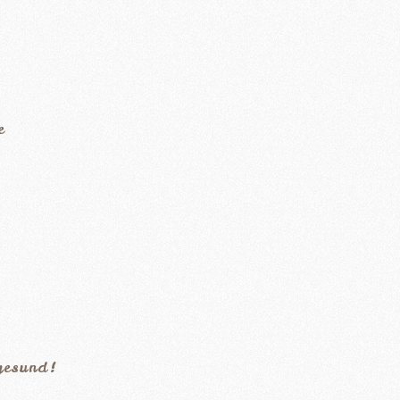
e
 gesund!