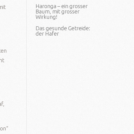
Haronga – ein grosser
mit
Baum, mit grosser
Wirkung!
Das gesunde Getreide:
der Hafer
ten
ht
f,
mon“